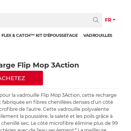
FR
FLEX & CATCH™ KIT D'ÉPOUSSETAGE
VADROUILLES
rge Flip Mop 3Action
ACHETEZ
our la vadrouille Flip Mop 3Action, cette recharge
st fabriquée en fibres chenillées denses d’un côté
crofibre de l'autre. Cette vadrouille polyvalente
cilement la poussière, la saleté et les poils grâce à
 chenillé sec. Le côté microfibre élimine plus de 99
ctéries avec de l'eau seulement.* La meilleure