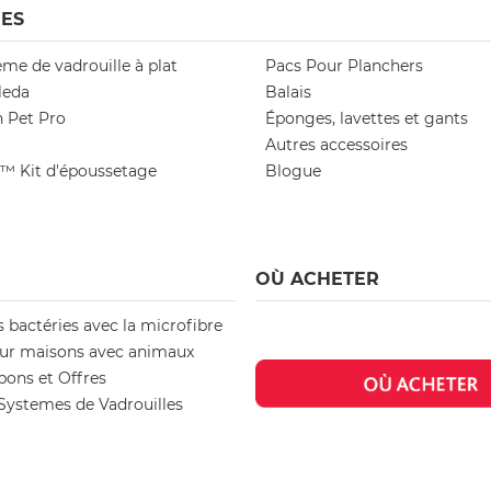
ES
me de vadrouille à plat
Pacs Pour Planchers
leda
Balais
n Pet Pro
Éponges, lavettes et gants
Autres accessoires
h™ Kit d'époussetage
Blogue
OÙ ACHETER
s bactéries avec la microfibre
ur maisons avec animaux
pons et Offres
ystemes de Vadrouilles