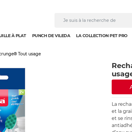
ILLE À PLAT
PUNCH DE VILEDA
LA COLLECTION PET PRO
crunge® Tout usage
Recha
usag
La recha
et la gr
et se rin
antiadhé