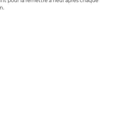
ffit pour la remettre à neuf après chaque
n.