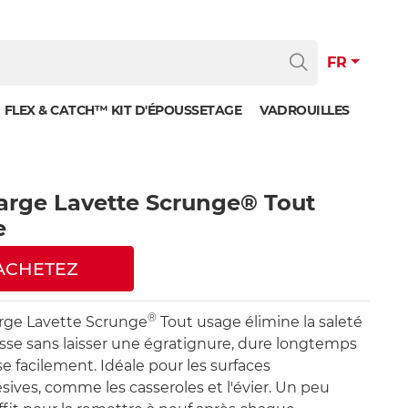
FR
FLEX & CATCH™ KIT D'ÉPOUSSETAGE
VADROUILLES
rge Lavette Scrunge® Tout
e
ACHETEZ
®
rge Lavette Scrunge
Tout usage élimine la saleté
aisse sans laisser une égratignure, dure longtemps
se facilement. Idéale pour les surfaces
sives, comme les casseroles et l'évier. Un peu