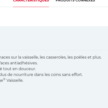
CARACTÉRISTIQUES
PRODUITS CONNEXES
es sur la vaisselle, les casseroles, les poêles et plus.
faces antiadhésives.
té tout en douceur.
us de nourriture dans les coins sans effort.
®
ge
Vaisselle.